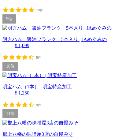
10件
9位
明方ハム 醤油フランク 5本入り | JAめぐみの
¥ 1,099
5件
10位
明宝ハム（1本） | 明宝特産加工
¥ 1,250
9件
11位
郡上八幡の味噌屋3店の自慢みそ