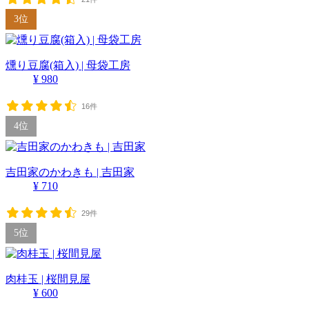
3位
燻り豆腐(箱入) | 母袋工房
¥ 980
16件
4位
吉田家のかわきも | 吉田家
¥ 710
29件
5位
肉桂玉 | 桜間見屋
¥ 600