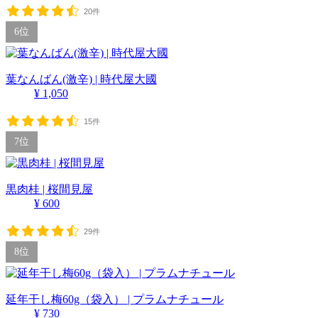
20件
6位
葉なんばん(激辛) | 時代屋大國
¥ 1,050
15件
7位
黒肉桂 | 桜間見屋
¥ 600
29件
8位
延年干し梅60g（袋入） | プラムナチュール
¥ 730