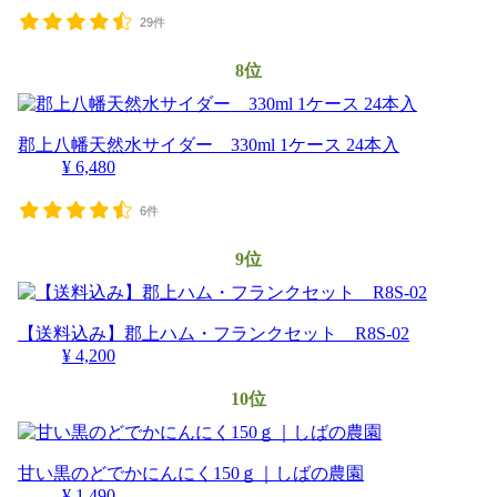
29件
8位
郡上八幡天然水サイダー 330ml 1ケース 24本入
¥ 6,480
6件
9位
【送料込み】郡上ハム・フランクセット R8S-02
¥ 4,200
10位
甘い黒のどでかにんにく150ｇ｜しばの農園
¥ 1,490