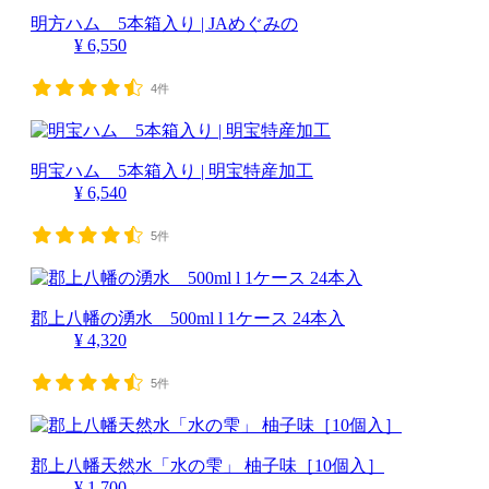
明方ハム 5本箱入り | JAめぐみの
¥ 6,550
4件
明宝ハム 5本箱入り | 明宝特産加工
¥ 6,540
5件
郡上八幡の湧水 500ml l 1ケース 24本入
¥ 4,320
5件
郡上八幡天然水「水の雫」 柚子味［10個入］
¥ 1,700