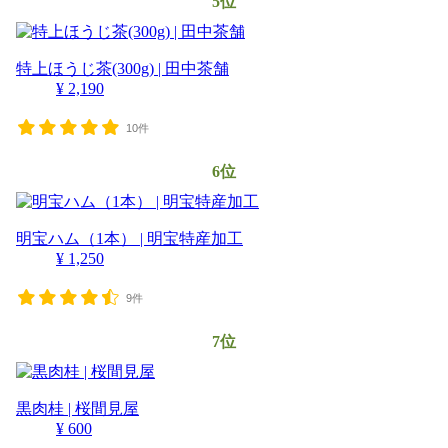
5位
特上ほうじ茶(300g) | 田中茶舗
¥ 2,190
10件
6位
明宝ハム（1本） | 明宝特産加工
¥ 1,250
9件
7位
黒肉桂 | 桜間見屋
¥ 600