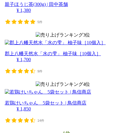
親子ほうじ茶(300g) | 田中茶舗
¥ 1,380
5件
郡上八幡天然水「水の雫」 柚子味［10個入］
¥ 1,700
9件
若鶏けいちゃん 5袋セット | 鳥信商店
¥ 1,850
14件