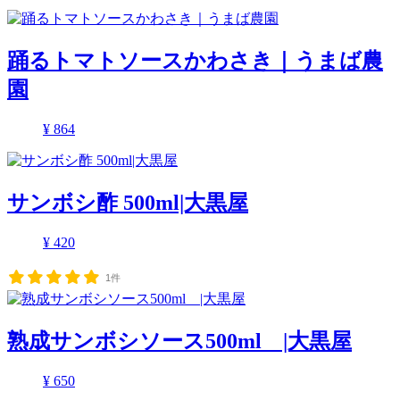
踊るトマトソースかわさき｜うまば農
園
¥ 864
サンボシ酢 500ml|大黒屋
¥ 420
1件
熟成サンボシソース500ml |大黒屋
¥ 650