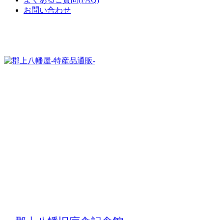
お問い合わせ
岐阜・奥美濃の郡上八幡の地場産品をお届け
する
通販サイト
郡上八幡屋-特産品通販-では、岐阜・奥美
濃の郡上八幡のアンテナショップとして郡
上八幡を中心に郡上地域の特産物・地場産
品をご紹介・販売しています。
郡上八幡の地味噌や天然水サイダー、明方
ハムや明宝ハム、郡上おどりグッズなど、
ふるさと郡上の懐かしい特産品やおすすめ
のお土産を日本全国へお届けします。
こちらで紹介・販売している商品は実店舗