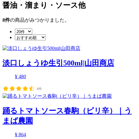
醤油・溜まり・ソース他
8
件
の商品がみつかりました。
淡口しょうゆ生引500ml|山田商店
¥ 480
4件
踊るトマトソース春駒（ピリ辛）｜う
まば農園
¥ 864