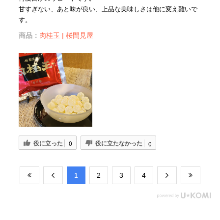
甘すぎない、あと味が良い、上品な美味しさは他に変え難いで
す。
商品：
肉桂玉 | 桜間見屋
役に立った
役に立たなかった
0
0
​1
​2
​3
​4