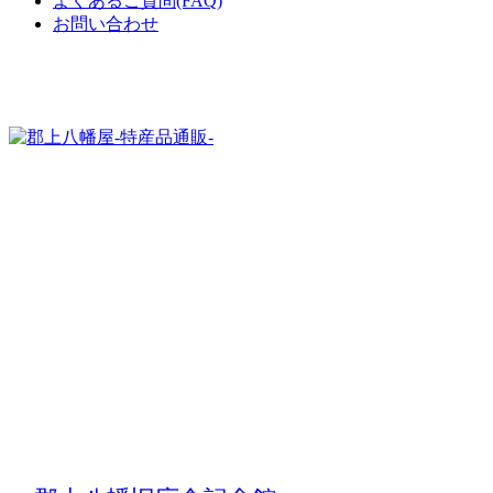
よくあるご質問(FAQ)
お問い合わせ
岐阜・奥美濃の郡上八幡の地場産品をお届け
する
通販サイト
郡上八幡屋-特産品通販-では、岐阜・奥美
濃の郡上八幡のアンテナショップとして郡
上八幡を中心に郡上地域の特産物・地場産
品をご紹介・販売しています。
郡上八幡の地味噌や天然水サイダー、明方
ハムや明宝ハム、郡上おどりグッズなど、
ふるさと郡上の懐かしい特産品やおすすめ
のお土産を日本全国へお届けします。
こちらで紹介・販売している商品は実店舗