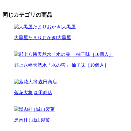
同じカテゴリの商品
大黒屋たまりおかき|大黒屋
郡上八幡天然水「水の雫」 柚子味［10個入］
落花大将|森田商店
黒肉桂 | 城山製菓