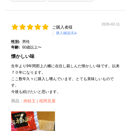
2026-02-11
ご購入者様
購入確認済み
性別:
男性
年齢:
60歳以上〜
懐かしい味
生年より9年間郡上八幡に在住し親しんだ懐かしい味です。以来
７０年になります。
ここ数年久々に購入し嗜んでいます。とても美味しいもので
す。
今後も続けたいと思います。
商品：
肉桂玉 | 桜間見屋