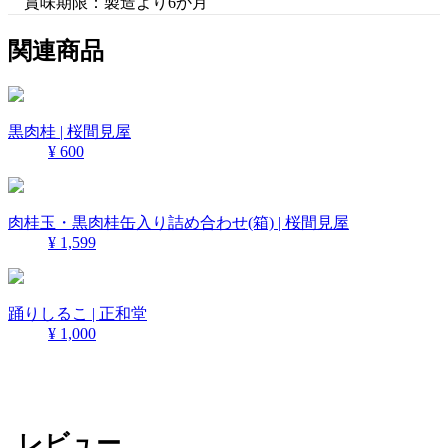
賞味期限：製造より6か月
関連商品
黒肉桂 | 桜間見屋
¥ 600
肉桂玉・黒肉桂缶入り詰め合わせ(箱) | 桜間見屋
¥ 1,599
踊りしるこ | 正和堂
¥ 1,000
レビュー