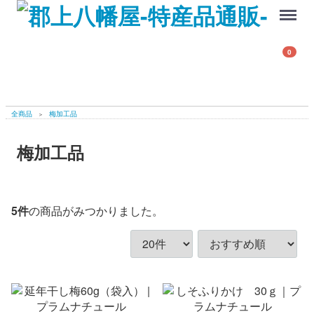
Menu
0
全商品
梅加工品
梅加工品
5
件
の商品がみつかりました。