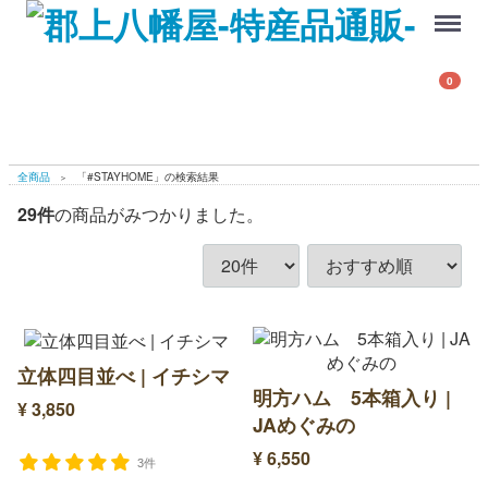
Menu
0
全商品
「#STAYHOME」の検索結果
29
件
の商品がみつかりました。
立体四目並べ | イチシマ
明方ハム 5本箱入り |
¥ 3,850
JAめぐみの
¥ 6,550
3件