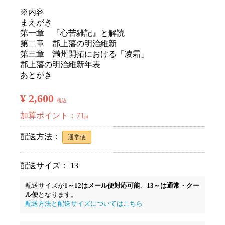
※内容
まえがき
第一章 『心苦雑記』と解読
第二章 郡上藩の明治維新
第三章 満州開拓における「凌霜」
郡上藩の明治維新年表
あとがき
¥ 2,600
税込
加算ポイント：
71
pt
配送方法：
通常便
配送サイズ： 13
配送サイズが
1～12はメール便対応可能
、
13～は通常・クー
ル便
となります。
配送方法と配送サイズについてはこちら