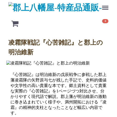
Menu
0
凌霜隊戦記『心苦雑記』と郡上の
明治維新
『心苦雑記』は明治維新の戊辰戦争に参戦した郡上
藩凌霜隊の矢野原与七が残した手記で、史料的価値
や文学性の高い貴重な本です。郷土資料として貴重
な実際の『心苦雑記』を1ページづつ対比させ、分
かりやすく現代語で解説。郡上藩が明治維新の激動
に巻き込まれていく様子や、満州開拓における『凌
霜』の精神的支柱となったことなど幅広い内容で
す。