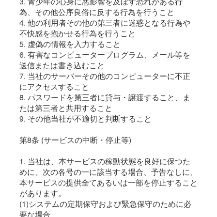
3. 青少年の心身に悪影響を及ぼす恐れがある行
為、その他公序良俗に反する行為を行うこと
4. 他の利用者その他の第三者に迷惑となる行為や
不快感を抱かせる行為を行うこと
5. 虚偽の情報を入力すること
6. 有害なコンピュータープログラム、メール等を
送信または書き込むこと
7. 当社のサーバーその他のコンピューターに不正
にアクセスすること
8. パスワードを第三者に貸与・譲渡すること、ま
たは第三者と共用すること
9. その他当社が不適切と判断すること
第8条 (サービスの中断・停止等)
1. 当社は、本サービスの稼動状態を良好に保つた
めに、次の各号の一に該当する場合、予告なしに、
本サービスの提供全てあるいは一部を停止すること
があります。
(1)システムの定期保守および緊急保守のために必
要な場合