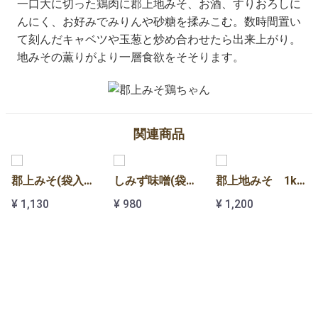
一口大に切った鶏肉に郡上地みそ、お酒、すりおろしに
んにく、お好みでみりんや砂糖を揉みこむ。数時間置い
て刻んだキャベツや玉葱と炒め合わせたら出来上がり。
地みその薫りがより一層食欲をそそります。
関連商品
郡上みそ(袋入り) 1kg | 山二商店
しみず味噌(袋入り) 1kg | しみず味噌
郡上地みそ 1kg | 大黒屋
¥ 1,130
¥ 980
¥ 1,200