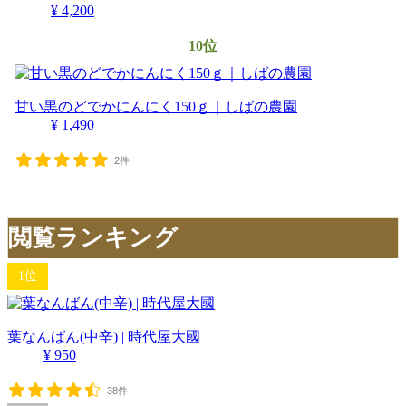
¥ 4,200
10位
甘い黒のどでかにんにく150ｇ｜しばの農園
¥ 1,490
2件
閲覧ランキング
1位
葉なんばん(中辛) | 時代屋大國
¥ 950
38件