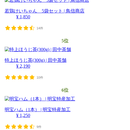
若鶏けいちゃん 5袋セット | 鳥信商店
¥ 1,850
14件
5位
特上ほうじ茶(300g) | 田中茶舗
¥ 2,190
10件
6位
明宝ハム（1本） | 明宝特産加工
¥ 1,250
9件