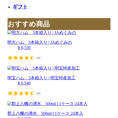
ギフト
おすすめ商品
明方ハム 5本箱入り | JAめぐみの
¥ 6,550
4件
明宝ハム 5本箱入り | 明宝特産加工
¥ 6,540
5件
郡上八幡の湧水 500ml l 1ケース 24本入