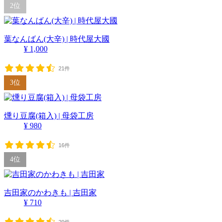
2位
葉なんばん(大辛) | 時代屋大國
¥ 1,000
21件
3位
燻り豆腐(箱入) | 母袋工房
¥ 980
16件
4位
吉田家のかわきも | 吉田家
¥ 710
29件