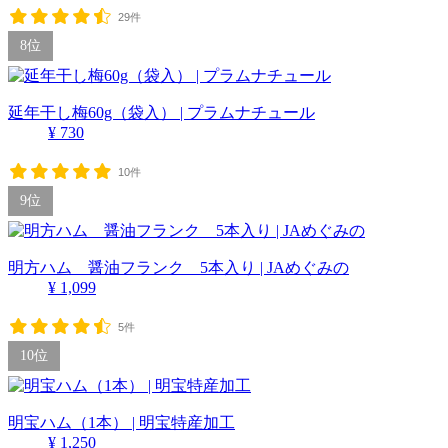
29件
8位
延年干し梅60g（袋入） | プラムナチュール
¥ 730
10件
9位
明方ハム 醤油フランク 5本入り | JAめぐみの
¥ 1,099
5件
10位
明宝ハム（1本） | 明宝特産加工
¥ 1,250