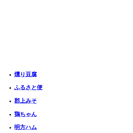
燻り豆腐
ふるさと便
郡上みそ
鶏ちゃん
明方ハム