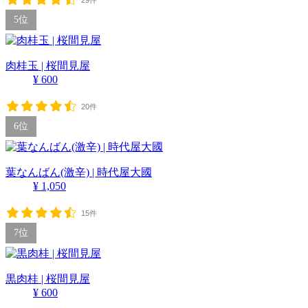
5位
肉桂玉 | 桜間見屋
¥ 600
20件
6位
葉なんばん(激辛) | 時代屋大國
¥ 1,050
15件
7位
黒肉桂 | 桜間見屋
¥ 600