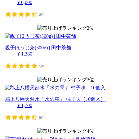
¥ 6,000
2件
親子ほうじ茶(300g) | 田中茶舗
¥ 1,380
5件
郡上八幡天然水「水の雫」 柚子味［10個入］
¥ 1,700
9件